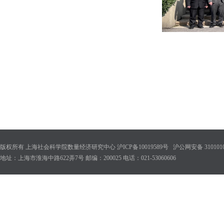
版权所有 上海社会科学院数量经济研究中心 沪ICP备10019589号 沪公网安备 31010102
地址：上海市淮海中路622弄7号 邮编：200025 电话：021-53060606