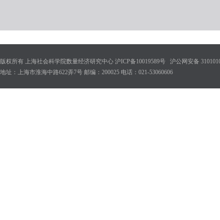
版权所有 上海社会科学院数量经济研究中心 沪ICP备10019589号 沪公网安备 31010102
地址：上海市淮海中路622弄7号 邮编：200025 电话：021-53060606