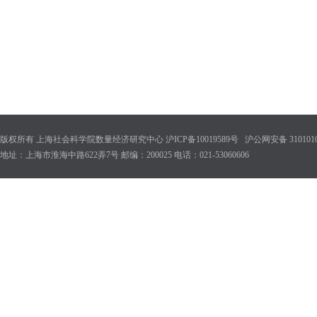
版权所有 上海社会科学院数量经济研究中心 沪ICP备10019589号 沪公网安备 31010102
地址：上海市淮海中路622弄7号 邮编：200025 电话：021-53060606